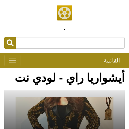
-
القائمة
أيشواريا راي - لودي نت