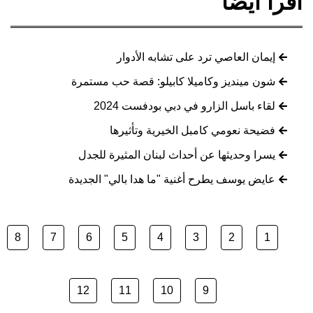
اقرأ أيضا
إيمان العاصي ترد على تشابه الأدوار
شون مينديز وكاميلا كابيلو: قصة حب مستمرة
لقاء باسل الزارو في دبي بودفست 2024
فضيحة نعومي كامبل الخيرية وتأثيرها
يسرا وحديثها عن أحداث لبنان المثيرة للجدل
عايض يوسف يطرح أغنية "ما هدا بالي" الجديدة
8
7
6
5
4
3
2
1
12
11
10
9