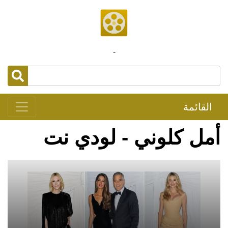
-
القائمة
أمل كلوني - لودي نت