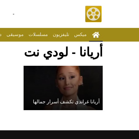
-
ميكس
تليفزيون
مسلسلات
موسيقى
د
أريانا - لودي نت
أريانا غراندي تكشف أسرار جمالها