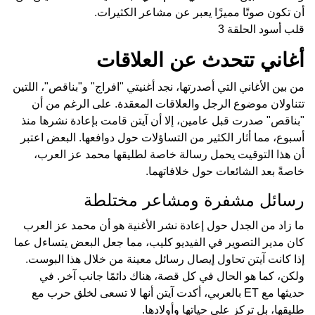
أن تكون صوتًا مميزًا يعبر عن مشاعر الكثيرات.
قلب أسود الحلقة 3
أغاني تتحدث عن العلاقات
من بين الأغاني التي أصدرتها، نجد أغنيتي "افراج" و"بناقص"، اللتين
تتناولان موضوع الرجل والعلاقات المعقدة. على الرغم من أن
"بناقص" صدرت قبل عامين، إلا أن آيتن قامت بإعادة نشرها منذ
أسبوع، مما أثار الكثير من التساؤلات حول دوافعها. البعض اعتبر
أن هذا التوقيت يحمل رسالة خاصة لطليقها محمد عز العرب،
خاصةً بعد الشائعات حول خلافاتهما.
رسائل مشفرة ومشاعر مختلطة
ما زاد من الجدل حول إعادة نشر الأغنية هو أن محمد عز العرب
كان مدير التصوير في الفيديو كليب، مما جعل البعض يتساءل عما
إذا كانت آيتن تحاول إيصال رسائل معينة من خلال هذا البوست.
ولكن، كما هو الحال في كل قصة، هناك دائمًا جانب آخر. في
حديثها مع ET بالعربي، أكدت آيتن أنها لا تسعى لخلق حرب مع
طليقها، بل تركز على حياتها وأولادها.