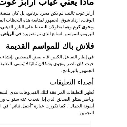
ماذا يعني غياب أرابز غوت
أرابز غوت تالنت لم يكن مجرد برنامج، بل كان منصة 
الوقت، ازداد شوق الجمهور لمتابعة هذه اللحظات ال
و
نجوى كرم
وهما يحاولان الضغط على البازر الذهبي، 
البرومو للموسم السابع الذي تم تصويره في
الرياض
.
فلاش باك للمواسم القديمة
في إطار التفاعل الكبير، قام بعض المعجبين بإنشاء
حيث كان ناصر ونجوى يشكلان ثنائيًا لا يُنسى. التعلي
الجمهور بالبرنامج.
أصداء التعليقات
تُظهر التعليقات المرافقة لتلك الفيديوهات مدى الش
وناصر يمثلوا الصديق الذي إذا ابتعدت عنه سنوات ورج
أيقونة الجمال". كما تكررت عبارة "أجمل ثنائي" في 
النجمين.