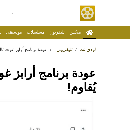
-
ميكس
تليفزيون
مسلسلات
موسيقى
د
لودي نت
تليفزيون
عودة برنامج أرابز غوت تال
عودة برنامج أرابز غ
يُقاوم!