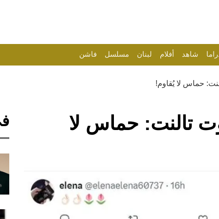
راما
شاهد
أفلام
لبنان
مسلسل
فاشن
نت: حماس لا يُقاوم!
في
وت تالنت: حماس لا