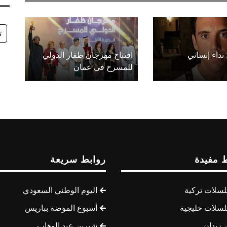
ت
 نداء إنساني
افتتاح مهرجان ظفار الدولي
للمسرح في عمان
 مفيدة
روابط سريعة
سلات تركية
اليوم الوطني السعودي
سلات خليجية
أسبوع الموضة بباريس
 زيدان
شيرين عبد الوهاب