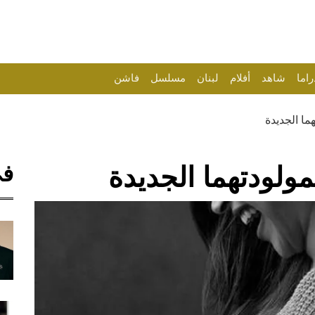
راما
شاهد
أفلام
لبنان
مسلسل
فاشن
ما الجديدة
في
مولودتهما الجديدة