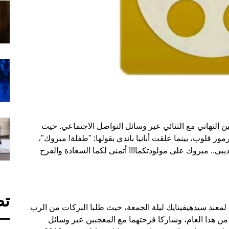
ين التهاني مع الثنائي عبر وسائل التواصل الاجتماعي. حيث
وز قلوب، بينما علقت أنانيا باندي بقولها: "طفلة! مبروك"،
بي.. مبروك على مولودتكما!!! أتمنى لكما السعادة والفرح
تص
ة لمعبد سيدهيفينايك ليلة الجمعة، حيث طلبا البركات من الرب
من هذا العام، وشاركا فرحتهما مع المعجبين عبر وسائل