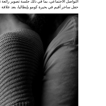
حفل ساحر أقيم في بحيرة كومو بإيطاليا، بعد علا