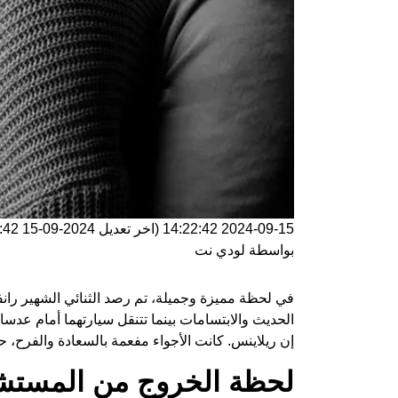
2024-09-15 14:22:42
(اخر تعديل
2024-09-15 14:22:42
بواسطة
لودي نت
في لحظة مميزة وجميلة، تم رصد الثنائي الشهير رانفي
الحديث والابتسامات بينما تتنقل سيارتهما أمام 
إن ريلاينس. كانت الأجواء مفعمة بالسعادة والفرح، ح
لحظة الخروج من المست