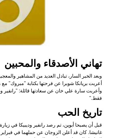
تهاني الأصدقاء والمحبين
وبعد الخبر السار، تبادل العديد من المشاهير والمعجب
أعربت بريانكا شوبرا عن فرحتها بكتابة "مبروك" مع رم
وأعربت سارة علي خان عن سعادتها قائلة: "رانفير ودي
فقط."
تاريخ الحب
قبل أن يصبحا أبوين، تم رصد رانفير وديبيكا في زيار
غانيشا. كان قد أعلن الزوجان عن حملهما في فبراير 