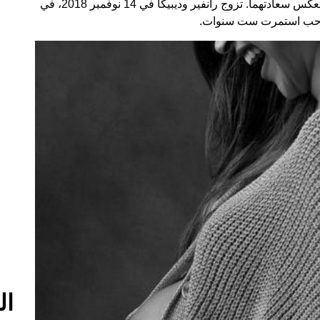
التواصل الاجتماعي، بما في ذلك جلسة تصوير رائعة تعكس سعادتهما. تزوج رانفير وديبيكا في 14 نوفمبر 2018، في
قة حب استمرت ست سنوات.
ال