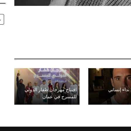
م
 نداء إنساني
افتتاح مهرجان ظفار الدولي
للمسرح في عمان