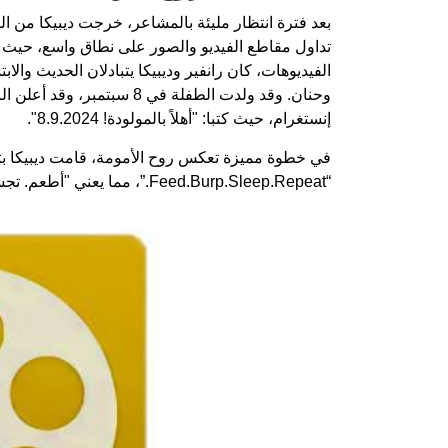
بعد فترة انتظار مليئة بالمشاعر، خرجت ديبيكا من ال
تداول مقاطع الفيديو والصور على نطاق واسع، حيث
الفيديوهات، كان رانفير وديبيكا يتبادلان الحديث وال
وحنان. وقد ولدت الطفلة في 
إنستغرام، حيث كتبا: "أهلاً بالمولودة! 8.9.2024".
في خطوة مميزة تعكس روح الأمومة، قامت ديبيكا بتح
“Feed.Burp.Sleep.Repeat.”، مما يعني "أطعم. تجشأ. نام. كرر."، وهو وصف دقيق للحياة الجديدة التي بدأت بها.