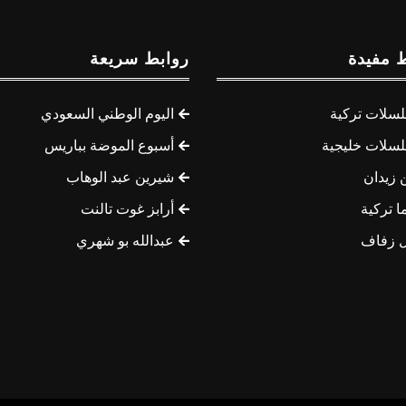
 مفيدة
روابط سريعة
سلات تركية
اليوم الوطني السعودي
سلات خليجية
أسبوع الموضة بباريس
 زيدان
شيرين عبد الوهاب
ا تركية
أرابز غوت تالنت
 زفاف
عبدالله بو شهري