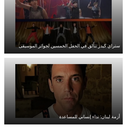
ستراي كيدز تتألق في الحفل الخمسين لجوائز الموسيقى
أزمة لبنان: نداء إنساني للمساعدة