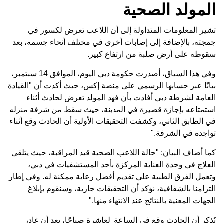
المولد الصحية
تشير المعلومات المتداولة إلى أن اللاعب تعرض لكسور في
جمجته، بالإضافة إلى إصابات أخرى في مختلف أنحاء جسمه، بعد
سقوطه على أرض صلبة من ارتفاع كبير.
وفي هذا السياق، أصدرت حكومة دبي اليوم، الموافق 14 سبتمبر،
بيانًا عبر حسابها الرسمي على منصة إكس، حيث أكدت أن "القيادة
العامة لشرطة دبي أفادت بأن فهد المولد تعرض لحادث أثناء
استمتاعه بإجازة قصيرة في المدينة، حيث سقط من شرفة منزله
في الطابق الثاني، وكشفت التحقيقات الأولية أن الحادث وقع أثناء
تواجده في الشرفة."
كما أضاف البيان: "حالة اللاعب الصحية قيد المراقبة، حيث يتلقى
العلاج في وحدة العناية المركزة بأحد المستشفيات في دبي،
وتعمل الفرق الطبية على تقديم أفضل رعاية ممكنة له. وفي إطار
التزامنا بالشفافية، نؤكد أن التحقيقات جارية، وسنقوم بإبلاغ
الجهات المعنية بالنتائج عند الانتهاء منها."
يُذكر أن الحادث وقع في الساعة العاشرة صباحًا، بعد أن غادر