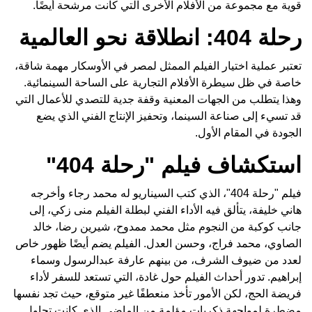
قوية مع مجموعة من الأفلام الأخرى التي كانت مرشحة أيضًا.
رحلة 404: انطلاقة نحو العالمية
تعتبر عملية اختيار الفيلم الممثل لمصر في الأوسكار مهمة شاقة،
خاصة في ظل سيطرة الأفلام التجارية على الساحة السينمائية.
وهذا يتطلب من الجهات المعنية وقفة جدية للتصدي للأعمال التي
قد تسيء إلى صناعة السينما، وتحفيز الإنتاج الفني الذي يضع
الجودة في المقام الأول.
استكشاف فيلم "رحلة 404"
فيلم "رحلة 404"، الذي كتب السيناريو له محمد رجاء وأخرجه
هاني خليفة، يتألق فيه الأداء الفني لبطلة الفيلم منى زكي، إلى
جانب كوكبة من النجوم مثل محمد ممدوح، شيرين رضا، خالد
الصاوي، محمد فراج، وحسن العدل. الفيلم يضم أيضًا ظهور خاص
لعدد من ضيوف الشرف، من بينهم عارفة عبدالرسول وسماء
إبراهيم. تدور أحداث الفيلم حول غادة، التي تستعد للسفر لأداء
فريضة الحج، لكن الأمور تأخذ منعطفًا غير متوقع، حيث تجد نفسها
مضطرة لمواجهة ذكريات مؤلمة من الماضي الذي كانت تحاول