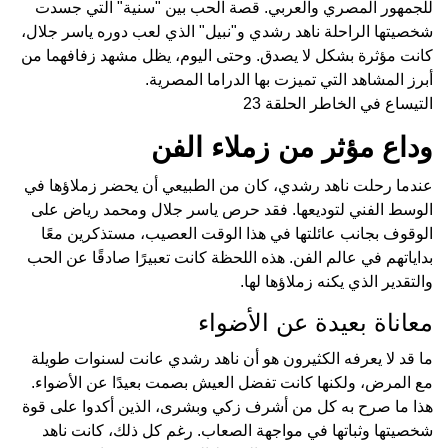
للجمهور المصري والعربي. قصة الحب بين "سنية" التي جسدت
شخصيتها الراحلة ناهد رشدي و"نبيل" الذي لعب دوره ياسر جلال،
كانت مؤثرة بشكل لا يصدق. وحتى اليوم، يظل مشهد زفافهما من
أبرز المشاهد التي تميزت بها الدراما المصرية.
التيساع في الخاطر الحلقة 23
وداع مؤثر من زملاء الفن
عندما رحلت ناهد رشدي، كان من الطبيعي أن يحضر زملاؤها في
الوسط الفني لتوديعها. فقد حرص ياسر جلال ومحمد رياض على
الوقوف بجانب عائلتها في هذا الوقت العصيب، مستذكرين معًا
بداياتهم في عالم الفن. هذه اللحظة كانت تعبيرًا صادقًا عن الحب
والتقدير الذي يكنه زملاؤها لها.
معاناة بعيدة عن الأضواء
ما قد لا يعرفه الكثيرون هو أن ناهد رشدي عانت لسنوات طويلة
مع المرض، ولكنها كانت تفضل العيش بصمت بعيدًا عن الأضواء.
هذا ما صرح به كل من أشرف زكي وبشرى، الذين أكدوا على قوة
شخصيتها وثباتها في مواجهة الصعاب. رغم كل ذلك، كانت ناهد