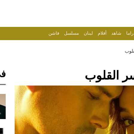
راما
شاهد
أفلام
لبنان
مسلسل
فاشن
قلوب
في
سر القلوب