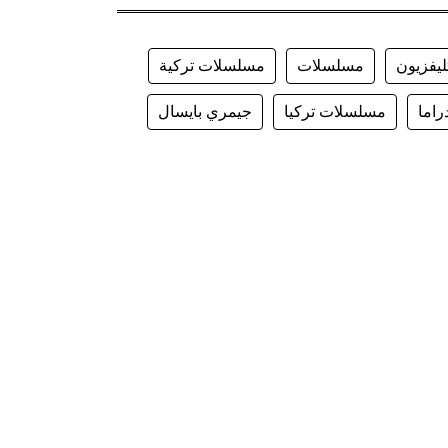
ليفزيون
مسلسلات
مسلسلات تركية
راما
مسلسلات تركيا
جيمري بايسال