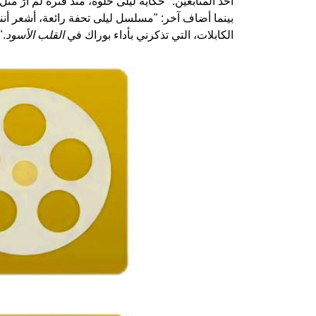
أحد المتابعين: "حكاية ليلى حلوة، منذ فترة لم أرَ م
بينما أضاف آخر: "مسلسل ليلى تحفة رائعة، أشعر أن
الكابلات، التي تذكرني بأداء بوراك في
القلب الأسود
."