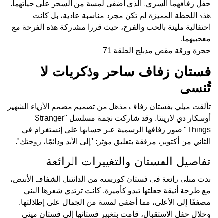
حفل زفافهما السري، الذي أضفى لمسة من السحر على حياتهما.
هذه اللحظة المميزة لم تكن مجرد مناسبة عادية، بل كانت
احتفالية مليئة بالحب والفرح، حيث قررا مشاركة هذه الفرحة مع
معجبيهما.
حجرة ورقة مقص مدبلج الحلقة 71
فستان زفاف ساحر وذكريات لا
تُنسى
تألقت ميلي بفستان زفاف مذهل من تصميم مصمم الأزياء الشهير
أوسكار دي لارينتا. وقد شاركت نجمة مسلسل "Stranger
Things" صور زفافها الرسمية عبر حسابها على إنستغرام في
الثاني من أكتوبر، مرفقة بتعليق مؤثر: "إلى الأبد ودائمًا، زوجتك".
تفاصيل الفستان والتغييرات الرائعة
بدت ميلي رائعة في فستان كورسيه من الدانتيل الشفاف الأبيض،
مع طرحة أنيقة جعلتها تبدو كأميرة. كانت ترتدي شعرها البني
مصففًا إلى الأعلى، مما أضفى لمسة من الجمال على إطلالتها.
وخلال حفل الاستقبال، قامت بتغيير فستانها إلى فستان ميني