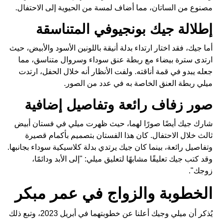
مصنوع من الساتان، مما أضاف لمسة من الحيوية إلى الاحتفال.
إطلالة جيك بونجيوفي المتناسقة
أما جيك، فقد اختار ارتداء بدلة أنيقة باللونين الأسود والأبيض، حيث
ارتدى سترة بيضاء مع ربطة عنق سوداء وسروال متناسق، مما
جعله يبدو في قمة أناقته. ولفت الأنظار أنه خلال الحفل، ارتدت
ميلي ربطة العنق الخاصة به في عدد من الصور.
صور زفاف رائعة وتفاصيل إضافية
شارك جيك أيضًا صورًا لهما، حيث ظهرت ميلي في فستان أبيض
ثالث خلال الاحتفال. كان هذا الفستان بتصميم بأكمام قصيرة
وتفاصيل رائعة، بينما كان جيك يرتدي بدلة كلاسيكية سوداء بجانبها.
وقد كتب جيك تعليقًا مشابهًا لتعليق ميلي: "إلى الأبد ودائمًا،
زوجك".
الخطوبة والزواج في عمر مبكر
يُذكر أن ميلي وجيك أعلنا عن خطوبتهما في أبريل 2023، وتبع ذلك