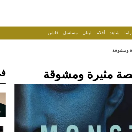
راما
شاهد
أفلام
لبنان
مسلسل
فاشن
 ومشوقة
في
ة مثيرة ومشوقة