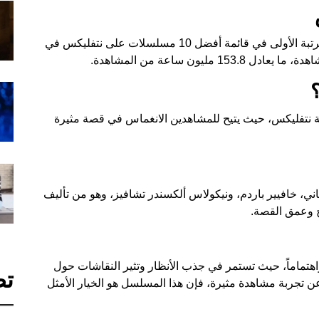
حقق مسلسل "الوحوش" نجاحاً كبيراً، حيث احتل المرتبة الأولى في قائمة أفضل 10 مسلسلات على نتفليكس في
تفليكس، حيث يتيح للمشاهدين الانغماس في قصة مثيرة
ني، خافيير باردم، ونيكولاس ألكسندر تشافيز، وهو من تأليف
اج وعمق القصة.
تماماً، حيث تستمر في جذب الأنظار وتثير النقاشات حول
تص
عن تجربة مشاهدة مثيرة، فإن هذا المسلسل هو الخيار الأمثل