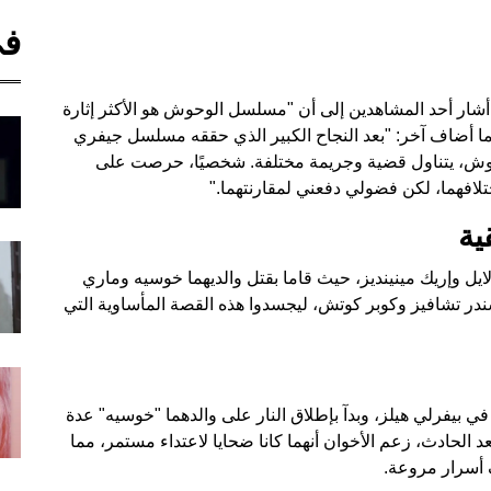
في
شار أحد المشاهدين إلى أن "مسلسل الوحوش هو الأكثر إثارة
ا أضاف آخر: "بعد النجاح الكبير الذي حققه مسلسل جيفري
وحوش، يتناول قضية وجريمة مختلفة. شخصيًا، حرصت على
لافهما، لكن فضولي دفعني لمقارنتهما."
ية
ايل وإريك مينينديز، حيث قاما بقتل والديهما خوسيه وماري
يكولاس ألكسندر تشافيز وكوبر كوتش، ليجسدوا هذه القصة المأساوية التي
لأخوان قصرهما في بيفرلي هيلز، وبدآ بإطلاق النار على والدهما "خوسيه" عدة
الحادث، زعم الأخوان أنهما كانا ضحايا لاعتداء مستمر، مما
 أسرار مروعة.