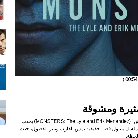
)
يرة ومشوقة
منذ انطلاقه في 19 سبتمبر، لا يزال مسلسل "الوحوش" (MONSTERS: The Lyle and Erik Menendez) يجذب
سلسل يتناول قصة حقيقية تمس القلوب وتثير الفضول، حيث
لحظة.