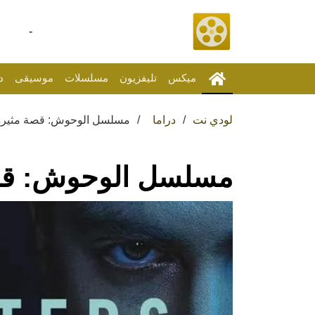
-
ميكس
تليفزيون
مسلسلات
موسيقى
د
لودي نت
دراما
مسلسل الوحوش: قصة مثيرة
مسلسل الوحوش: قص