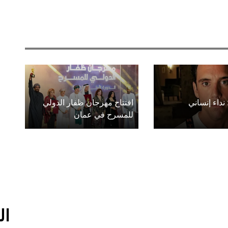
 نداء إنساني
افتتاح مهرجان ظفار الدولي
للمسرح في عمان
ال