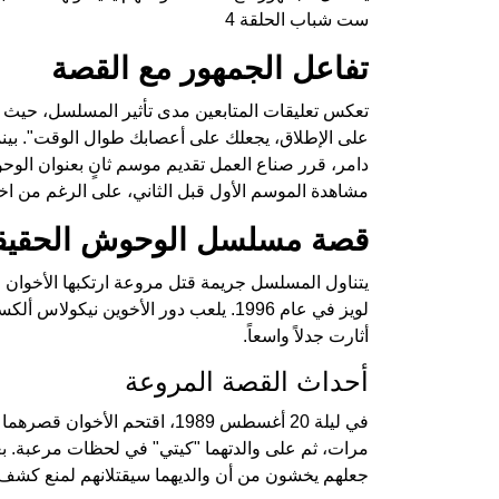
ست شباب الحلقة 4
تفاعل الجمهور مع القصة
تعكس تعليقات المتابعين مدى تأثير المسلسل، حيث أ
على الإطلاق، يجعلك على أعصابك طوال الوقت". بينم
دامر، قرر صناع العمل تقديم موسم ثانٍ بعنوان ال
مشاهدة الموسم الأول قبل الثاني، على الرغم من اخت
قصة مسلسل الوحوش الحقيق
يتناول المسلسل جريمة قتل مروعة ارتكبها الأخوان ل
لويز في عام 1996. يلعب دور الأخوين ن
أثارت جدلاً واسعاً.
أحداث القصة المروعة
في ليلة 20 أغسطس 1989، اقتحم ا
مرات، ثم على والدتهما "كيتي" في لحظات مرعبة. بعد 
جعلهم يخشون من أن والديهما سيقتلانهم لمنع كشف