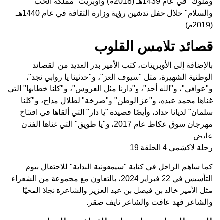
وملوك" في عام 1439هـ (2018م) وأوبريت "مملكة الحب
والسلام" خلال حفل تدشين رؤية وزارة الثقافة في عام 1440هـ
(2019م).
قصائد تلامس القلوب
بالإضافة إلى الأوبريتات، كتب الأمير بدر العديد من القصائد
الوطنية الشهيرة، مثل "سيوف العز"، و"حدثينا يا روابي نجد"،
و"عوافي"، و"الله أحد"، و"دارنا مثل العروس"، و"كلنا خطابها" التي
غناها محمد عبده، و"عز الوطن" و"صرخة" لطلال مداح، و"كلنا
سلمان" لديانا حداد، وأيضًا قصيدة "يا دار" التي ألقاها في افتتاح
مهرجان سوق عكاظ عام 2017، و"يا طويق" التي غناها الفنان
عايض.
رحلة لاكشمي 4 الحلقة 19
كما ساهم الراحل في كتابة "سيمفونية البداية" للاحتفال بيوم
التأسيس في 22 فبراير 2024، بالتعاون مع مجموعة من الشعراء
مثل الأمير خالد بن فيصل بن عبد العزيز والشاعرة نجلا المحيّا
والشاعر فهد عافت والشاعر نايف صقر.