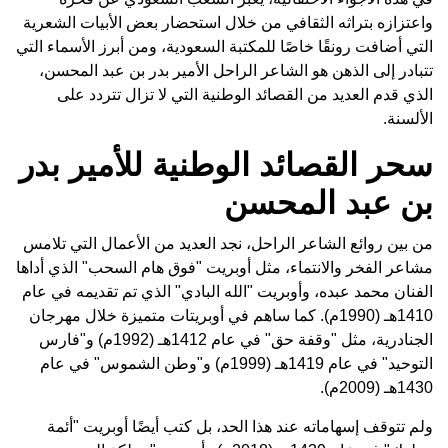
واعتزازه بتراثه الثقافي من خلال استحضار بعض الأبيات الشعرية
التي أضافت رونقًا خاصًا للمكتبة السعودية، ومن أبرز الأسماء التي
تتبادر إلى الذهن هو الشاعر الراحل الأمير بدر بن عبد المحسن،
الذي قدم العديد من القصائد الوطنية التي لا تزال تتردد على
الألسنة.
سحر القصائد الوطنية للأمير بدر
بن عبد المحسن
من بين روائع الشاعر الراحل، نجد العديد من الأعمال التي تلامس
مشاعر الفخر والانتماء، مثل أوبريت "فوق هام السحب" الذي أداها
الفنان محمد عبده، وأوبريت "الله البادي" الذي تم تقديمه في عام
1410هـ (1990م). كما ساهم في أوبريتات متميزة خلال مهرجان
الجنادرية، مثل "وقفة حق" في عام 1412هـ (1992م) و"فارس
التوحيد" في عام 1419هـ (1999م) و"وطن الشموس" في عام
1430هـ (2009م).
ولم تتوقف إسهاماته عند هذا الحد، بل كتب أيضًا أوبريت "أئمة