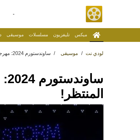
-
ميكس
تليفزيون
مسلسلات
موسيقى
د
لودي نت
موسيقى
ساوندستورم 2024: مهرجان الموسيقى المنتظر!
ساو
المنتظر!