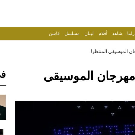
راما
شاهد
أفلام
لبنان
مسلسل
فاشن
في
ندستورم 2024: مهرجان الموسيقى