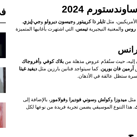
وندستورم 2024
في
أمريكيين، مثل
تايلر ذا كرييتور
و
جيسون ديرولو
و
جي-إيزي
.
روس
والمغنية النيجيرية
تيمس
، التي اشتهرت بأغانيها المتميزة
رانس
 إليه، حيث ستُقدّم عروض مذهلة من
بلاك كوفي
و
أفروجاك
س
آرمين فان بورين
. كما سيتواجد فنانين بارزين مثل
ديفيد غيتا
سرة ستظل عالقة في الأذهان.
 مثل
ميدوزا
و
كولش
و
سوني فوديرا
و
فولامور
، بالإضافة إلى
ك
. هذا التنوع الموسيقي يضمن تجربة فريدة من نوعها لكل
ح