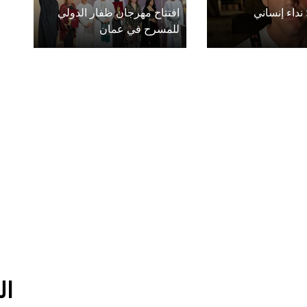
 نداء إنساني
افتتاح مهرجان ظفار الدولي
للمسرح في عمان
ال