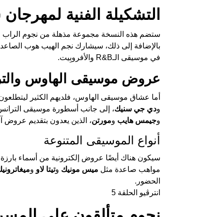
التشكيلة الفنية لمهرجان سا
ستضم هذه النسخة مجموعة مذهلة من نجوم الراب ال
بالإضافة إلى ذلك، سيشارك نجم الهيب هوب الصاعد
في موسيقى الـR&B والأفروبِيت.
عروض موسيقى الهاوس والت
أما عشاق موسيقى الهاوس، فلديهم الكثير ليتطلعون
و
دي جي سنيك
، إلى جانب أسطورة موسيقى التران
و
جيمس هايب
و
مورتن
، الذين يعدون بتقديم عروض آ
أنواع الموسيقى المتنوعة
سيكون هناك أيضًا عروض إلكترونية من أسماء بارزة
مواهب صاعدة مثل
ميس مونيك
و
تيتا لاو
و
ميغاتروني
الحضور.
انترڤيو الحلقة 5
نجوم متألقون على المسر