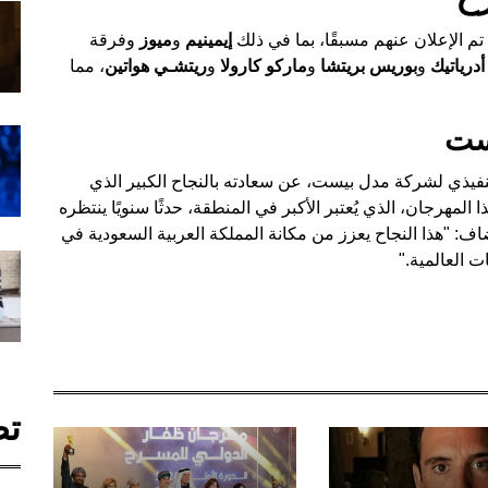
 الإعلان عنهم مسبقًا، بما في ذلك
إيمينيم
و
ميوز
وفرقة
أدرياتيك
و
بوريس بريتشا
و
ماركو كارولا
و
ريتشـي هواتين
، مما
ست
تنفيذي لشركة مدل بيست، عن سعادته بالنجاح الكبير الذي
مهرجان، الذي يُعتبر الأكبر في المنطقة، حدثًا سنويًا ينتظره
: "هذا النجاح يعزز من مكانة المملكة العربية السعودية في
 العالمية."
تص