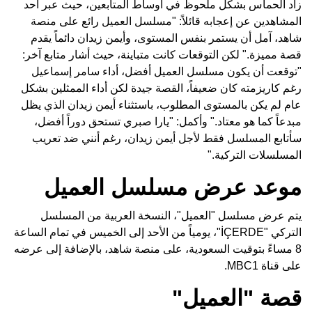
زاد الحماس بشكل ملحوظ في أوساط المتابعين، حيث عبر أحد
المشاهدين عن إعجابه قائلاً: "مسلسل العميل رائع على منصة
شاهد، آمل أن يستمر بنفس المستوى، وأيمن زيدان دائماً يقدم
قصة مميزة." لكن التوقعات كانت متباينة، حيث أشار متابع آخر:
"توقعت أن يكون مسلسل العميل أفضل، أداء سامر إسماعيل
رغم كاريزمته كان ضعيفاً، القصة جيدة لكن أداء الممثلين بشكل
عام لم يكن بالمستوى المطلوب، باستثناء أيمن زيدان الذي يظل
مبدعاً كما هو معتاد." وأكمل: "يارا صبري تستحق دوراً أفضل،
سأتابع المسلسل فقط لأجل أيمن زيدان، رغم أنني ضد تعريب
المسلسلات التركية."
موعد عرض مسلسل العميل
يتم عرض مسلسل "العميل"، النسخة العربية من المسلسل
التركي "İÇERDE"، يومياً من الأحد إلى الخميس في تمام الساعة
8 مساءً بتوقيت السعودية، على منصة شاهد، بالإضافة إلى عرضه
على قناة MBC1.
قصة "العميل"