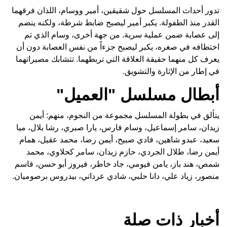
تدور أحداث المسلسل حول شقيقين، أمير ووسام، اللذان فرقهما
القدر منذ الطفولة. يكبر أمير ليصبح ضابط شرطة، ولكنه ينضم
إلى عصابة ضمن عملية سرية. من جهة أخرى، وسام الذي تم
اختطافه في صغره، يكبر ليصبح جزءاً من نفس العصابة دون أن
يعرف كل منهما حقيقة العلاقة التي تربطهما. تتشابك مصيراتهما
في إطار من الإثارة والتشويق.
أبطال مسلسل "العميل"
يتألق في بطولة المسلسل مجموعة من النجوم، منهم: أيمن
زيدان، سامر إسماعيل، وسام فارس، يارا صبري، رشا بلال، ميا
سعيد، عبدو شاهين، فادي صبيح، أيمن رضا، محمد عقيل، همام
أيمن رضا، طلال الجردي، حازم زيدان، سامر كحلاوي، محمد
شمص، هند باز، يامن فيومي، جاد خاطر، فيروز أبو حسن، قاسم
منصور، زياد علي، دانا حلبي، شادي عرداتي، بيدروس برصوميان.
أخبار ذات صلة