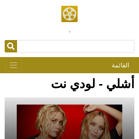
-
القائمة
أشلي - لودي نت