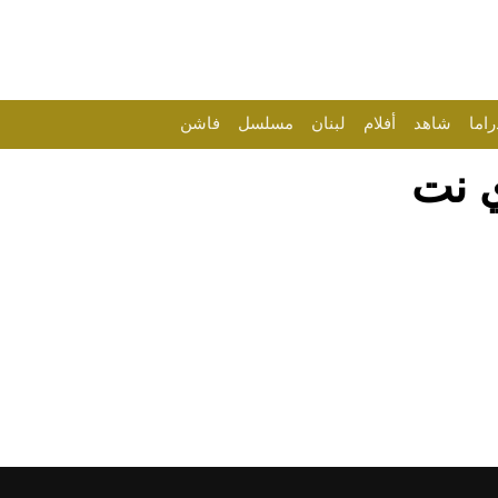
راما
شاهد
أفلام
لبنان
مسلسل
فاشن
ي نت