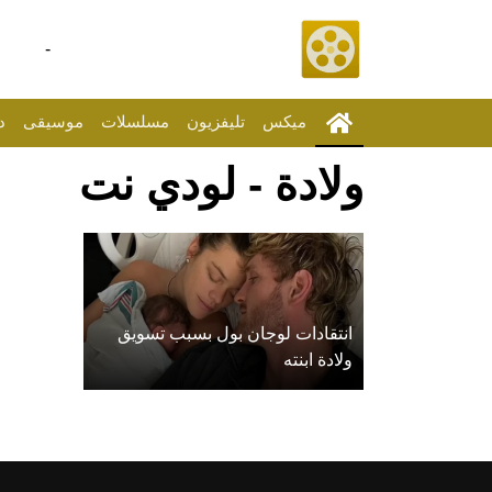
-
ميكس
تليفزيون
مسلسلات
موسيقى
د
ولادة - لودي نت
انتقادات لوجان بول بسبب تسويق
ولادة ابنته