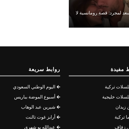
د لمجرد: قصة رومانسية لا
 مفيدة
روابط سريعة
سلات تركية
اليوم الوطني السعودي
سلات خليجية
أسبوع الموضة بباريس
 زيدان
شيرين عبد الوهاب
ا تركية
أرابز غوت تالنت
 زفاف
عبدالله بو شهري