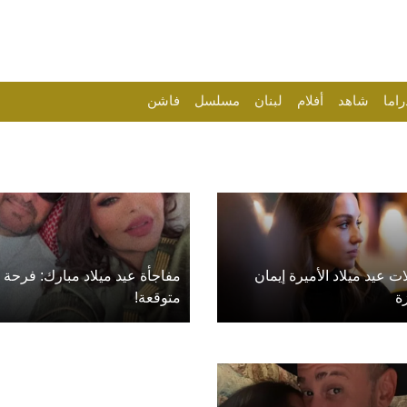
راما
شاهد
أفلام
لبنان
مسلسل
فاشن
ات عيد ميلاد الأميرة إيمان
مفاجأة عيد ميلاد مبارك: فرحة 
ة
متوقعة!