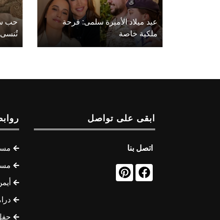
عيد ميلاد الأميرة سلمى: فرحة
حب سع
ملكية خاصة
تُنسى
ابقى على تواصل
روابط
اتصل بنا
مسل
مسل
أيمن
درام
حفل