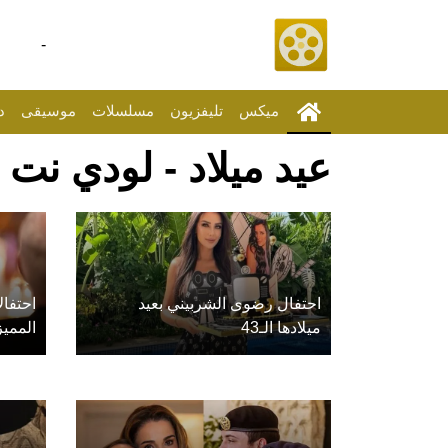
-
ميكس
تليفزيون
مسلسلات
موسيقى
د
عيد ميلاد - لودي نت
احتفال رضوى الشربيني بعيد
احتفال
ميلادها الـ43
المميز