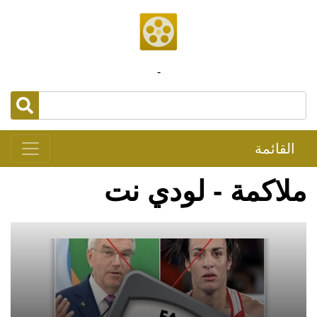
-
القائمة
ملاكمة - لودي نت