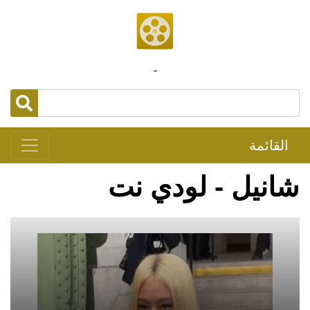
-
القائمة
شانيل - لودي نت