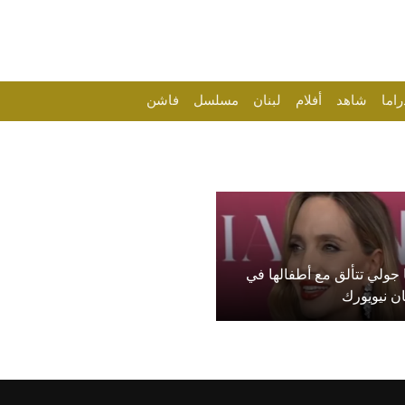
راما
شاهد
أفلام
لبنان
مسلسل
فاشن
ا جولي تتألق مع أطفالها في
ن نيويورك