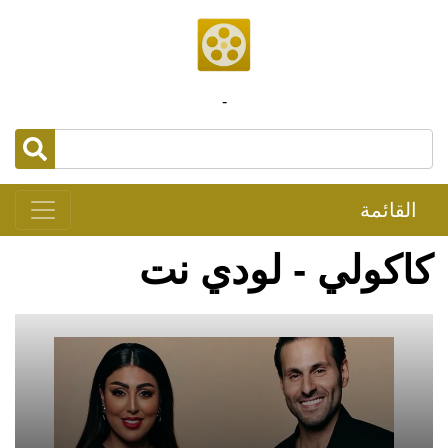
-
القائمة
كاكولي - لودي نت