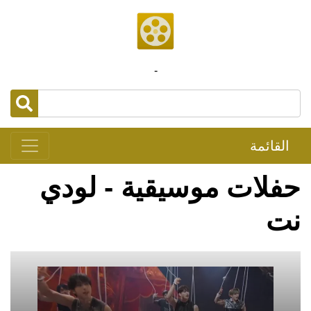
-
القائمة
حفلات موسيقية - لودي
نت