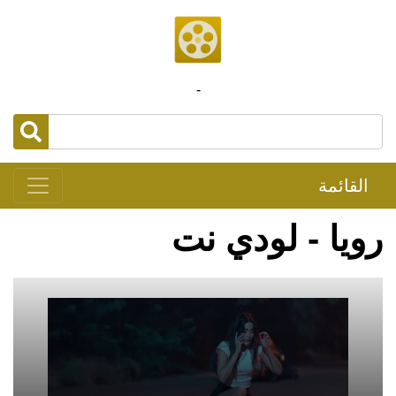
-
القائمة
رويا - لودي نت