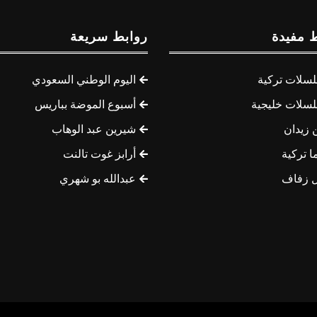
 مفيدة
روابط سريعة
سلات تركية
اليوم الوطني السعودي
سلات خليجية
أسبوع الموضة بباريس
 زيدان
شيرين عبد الوهاب
ا تركية
أرابز غوت تالنت
 زفاف
عبدالله بو شهري