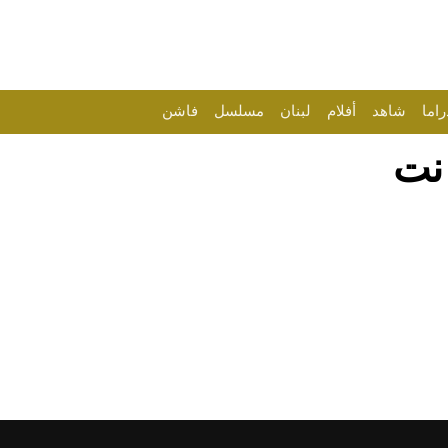
راما
شاهد
أفلام
لبنان
مسلسل
فاشن
 نت