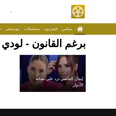
-
ميكس
تليفزيون
مسلسلات
موسيقى
د
برغم القانون - لودي
إيمان العاصي ترد على تشابه
الأدوار