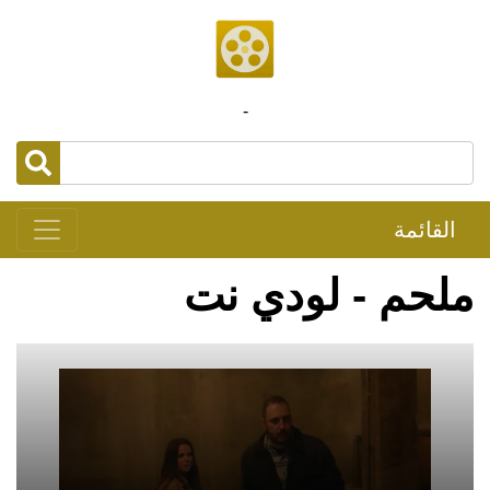
-
القائمة
ملحم - لودي نت