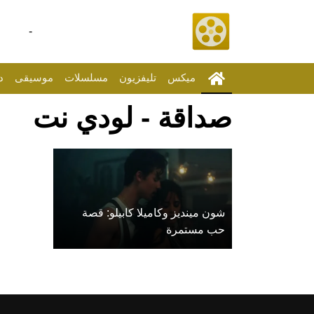
-
ميكس
تليفزيون
مسلسلات
موسيقى
د
صداقة - لودي نت
شون مينديز وكاميلا كابيلو: قصة
حب مستمرة