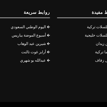
 مفيدة
روابط سريعة
سلات تركية
اليوم الوطني السعودي
سلات خليجية
أسبوع الموضة بباريس
 زيدان
شيرين عبد الوهاب
ا تركية
أرابز غوت تالنت
 زفاف
عبدالله بو شهري