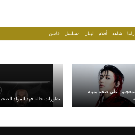
راما
شاهد
أفلام
لبنان
مسلسل
فاشن
لمعجبين على صحة بمبام
ة
تطورات حالة فهد المولد الصحية