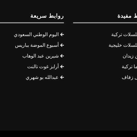
 مفيدة
روابط سريعة
سلات تركية
اليوم الوطني السعودي
سلات خليجية
أسبوع الموضة بباريس
 زيدان
شيرين عبد الوهاب
ا تركية
أرابز غوت تالنت
 زفاف
عبدالله بو شهري