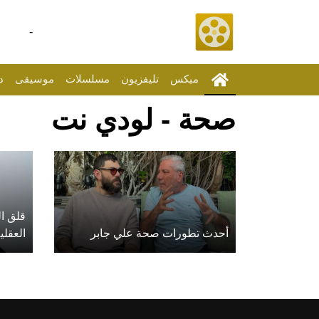
-
ميكس
تليفزيون
مسلسلات
موسيقى
د
صحة - لودي نت
قلق ا
أحدث تطورات صحة علي جابر
العقلي