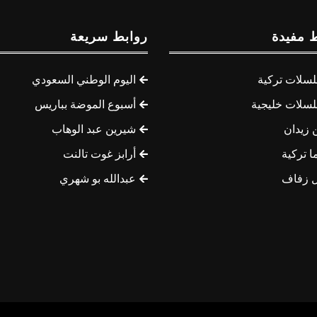
 مفيدة
روابط سريعة
سلات تركية
اليوم الوطني السعودي
سلات خليجية
أسبوع الموضة بباريس
 زيدان
شيرين عبد الوهاب
ا تركية
أرابز غوت تالنت
 زفاف
عبدالله بو شهري