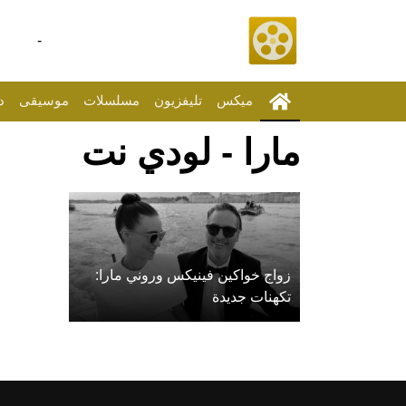
-
ميكس
تليفزيون
مسلسلات
موسيقى
د
مارا - لودي نت
زواج خواكين فينيكس وروني مارا:
تكهنات جديدة