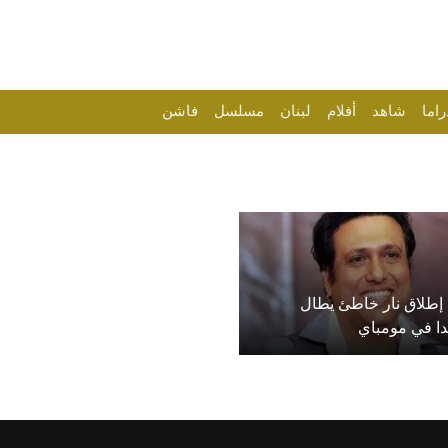
راما
شاهد
أفلام
لبنان
مسلسل
فاشن
إطلاق نار خاطئ يطال
دا في مومباي