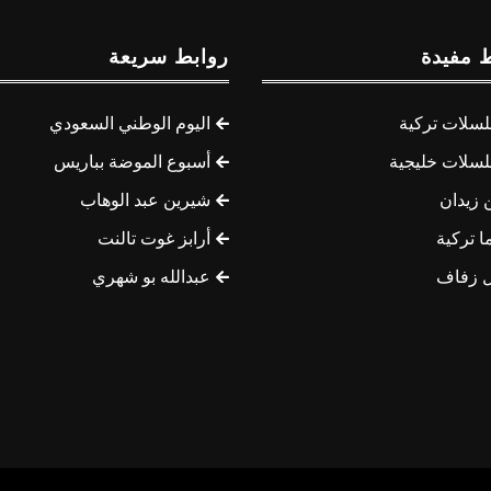
 مفيدة
روابط سريعة
سلات تركية
اليوم الوطني السعودي
سلات خليجية
أسبوع الموضة بباريس
 زيدان
شيرين عبد الوهاب
ا تركية
أرابز غوت تالنت
 زفاف
عبدالله بو شهري