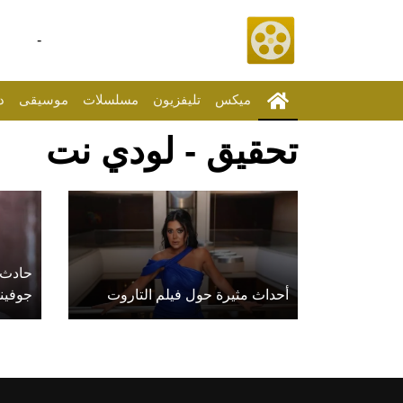
-
ميكس
تليفزيون
مسلسلات
موسيقى
د
تحقيق - لودي نت
حادث 
أحداث مثيرة حول فيلم التاروت
جوفين