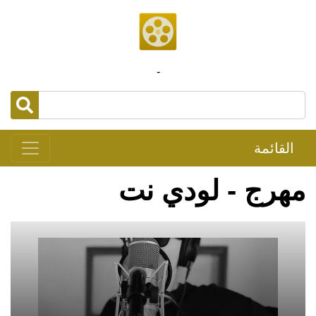
-
القائمة
مهرج - لودي نت