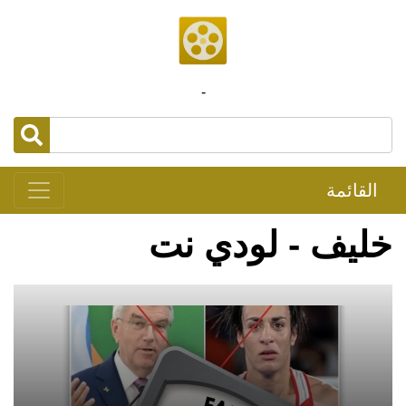
-
القائمة
خليف - لودي نت