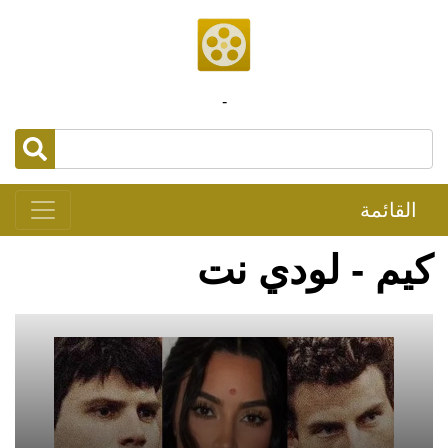
-
القائمة
كيم - لودي نت