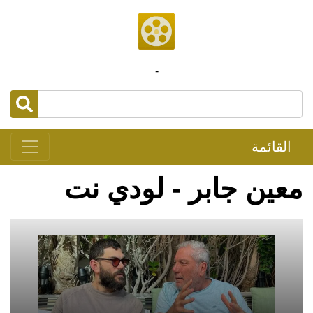
-
القائمة
معين جابر - لودي نت