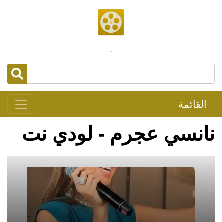
-
القائمة
نانسي عجرم - لودي نت