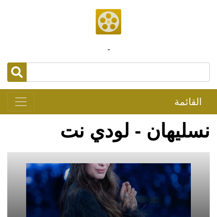
-
القائمة
نسليهان - لودي نت