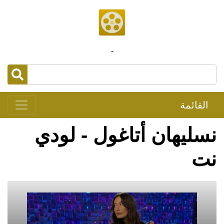
-
القائمة
نسليهان أتاغول - لودي
نت