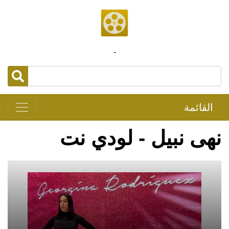
-
القائمة
نهى نبيل - لودي نت