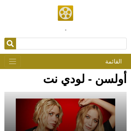
-
القائمة
أولسن - لودي نت