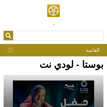
-
القائمة
بوستا - لودي نت