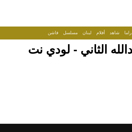
راما
شاهد
أفلام
لبنان
مسلسل
فاشن
الله الثاني - لودي نت