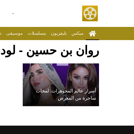
-
ميكس
تليفزيون
مسلسلات
موسيقى
د
روان بن حسين - لود
أسرار عالم المجوهرات: لمحات
ساحرة من المعرض