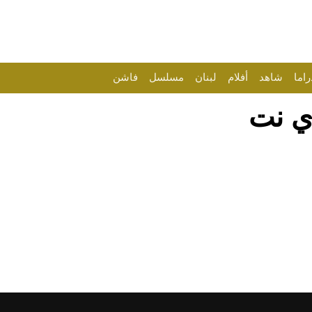
راما
شاهد
أفلام
لبنان
مسلسل
فاشن
ي نت