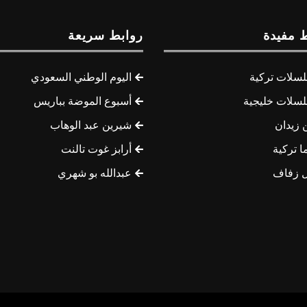
 مفيدة
روابط سريعة
سلات تركية
اليوم الوطني السعودي
سلات خليجية
أسبوع الموضة بباريس
 زيدان
شيرين عبد الوهاب
ا تركية
أرابز غوت تالنت
 زفاف
عبدالله بو شهري