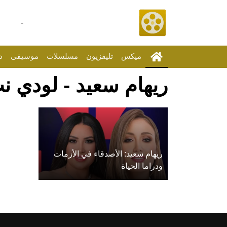
-
ميكس
تليفزيون
مسلسلات
موسيقى
د
ريهام سعيد - لودي ن
ريهام سعيد: الأصدقاء في الأزمات
ودراما الحياة