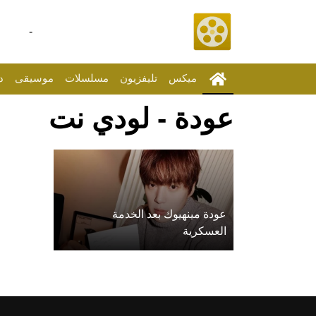
-
ميكس
تليفزيون
مسلسلات
موسيقى
د
عودة - لودي نت
عودة مينهيوك بعد الخدمة
العسكرية