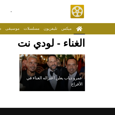
-
ميكس
تليفزيون
مسلسلات
موسيقى
د
الغناء - لودي نت
عمرو دياب يعلن اعتزاله الغناء في
الأفراح