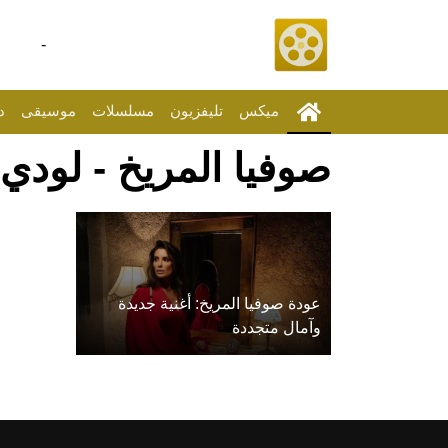
-
ميكس
تليفزيون
مسلسلات
موسيقى
د
صوفيا المريخ - لودي
عودة صوفيا المريخ: أغنية جديدة
وآمال متجددة