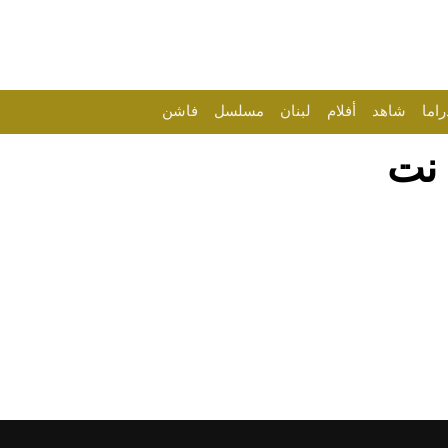
راما
شاهد
أفلام
لبنان
مسلسل
فاشن
 نت