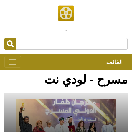
-
القائمة
مسرح - لودي نت