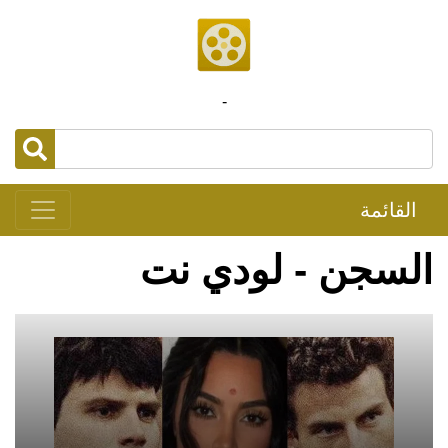
-
القائمة
السجن - لودي نت